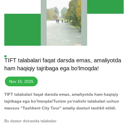
TIFT talabalari faqat darsda emas, amaliyotda
ham haqiqiy tajribaga ega bo‘lmoqda!
Nov 15, 2025
TIFT talabalari faqat darsda emas, amaliyotda ham haqiqiy
tajribaga ega bo‘lmoqda!Turizm yo‘nalishi talabalari uchun
maxsus “Tashkent City Tour” amaliy dasturi tashkil etildi.
Bu dastur doirasida talabalar: