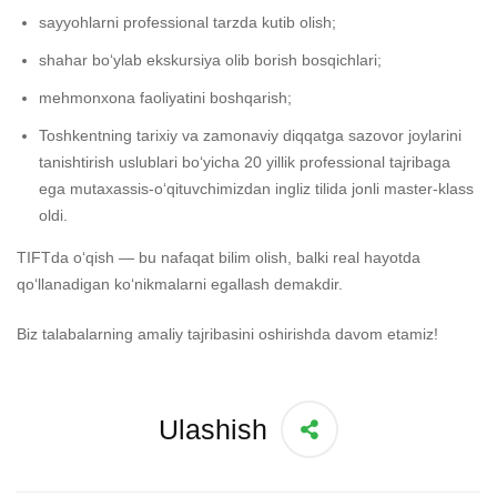
sayyohlarni professional tarzda kutib olish;
shahar bo‘ylab ekskursiya olib borish bosqichlari;
mehmonxona faoliyatini boshqarish;
Toshkentning tarixiy va zamonaviy diqqatga sazovor joylarini
tanishtirish uslublari bo‘yicha 20 yillik professional tajribaga
ega mutaxassis-o‘qituvchimizdan ingliz tilida jonli master-klass
oldi.
TIFTda o‘qish — bu nafaqat bilim olish, balki real hayotda
qo‘llanadigan ko‘nikmalarni egallash demakdir.
Biz talabalarning amaliy tajribasini oshirishda davom etamiz!
Ulashish