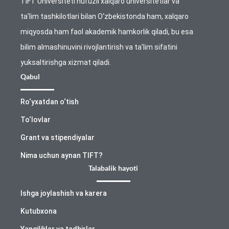
TIFT Universiteti nufuzli xalqaro universitetlar va
ta’lim tashkilotlari bilan O‘zbekistonda ham, xalqaro
miqyosda ham faol akademik hamkorlik qiladi, bu esa
bilim almashinuvini rivojlantirish va ta’lim sifatini
yuksaltirishga xizmat qiladi.
Qabul
Ro‘yxatdan o‘tish
To‘lovlar
Grant va stipendiyalar
Nima uchun aynan TIFT?
Talabalik hayoti
Ishga joylashish va karera
Kutubxona