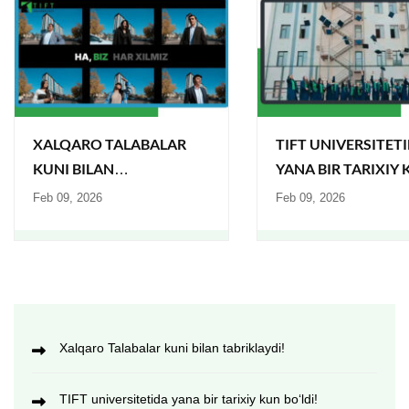
XALQARO TALABALAR
TIFT UNIVERSITET
KUNI BILAN
YANA BIR TARIXIY
TABRIKLAYDI!
BO‘LDI!
Feb 09, 2026
Feb 09, 2026
Xalqaro Talabalar kuni bilan tabriklaydi!
TIFT universitetida yana bir tarixiy kun bo‘ldi!