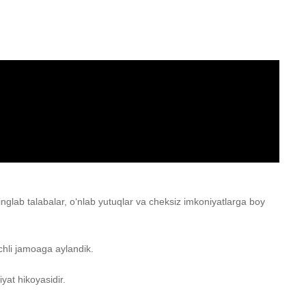
inglab talabalar, o‘nlab yutuqlar va cheksiz imkoniyatlarga boy
uchli jamoaga aylandik.
yat hikoyasidir.