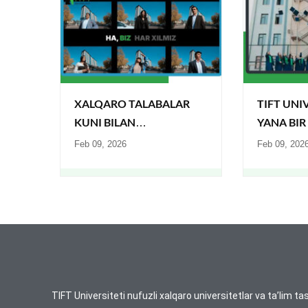
XALQARO TALABALAR
TIFT UNI
KUNI BILAN
YANA BIR
TABRIKLAYDI!
BO‘LDI!
Feb 09, 2026
Feb 09, 202
TIFT Universiteti nufuzli xalqaro universitetlar va ta’lim tas