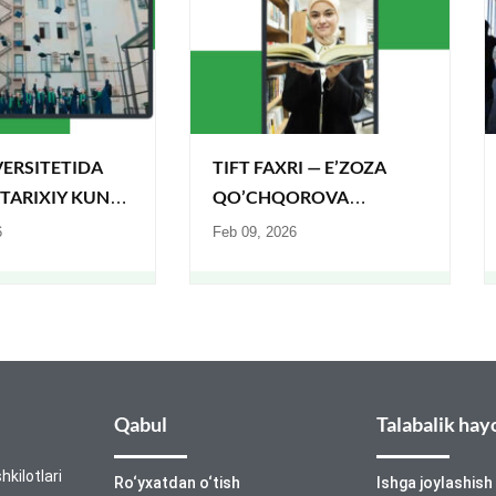
VERSITETIDA
TIFT FAXRI — E’ZOZA
 TARIXIY KUN
QO’CHQOROVA
O‘ZBEKISTON
6
Feb 09, 2026
RESPUBLIKASI
PREZIDENTI
STIPENDIYASI SOHIBASI!
Qabul
Talabalik hay
hkilotlari
Ro‘yxatdan o‘tish
Ishga joylashish