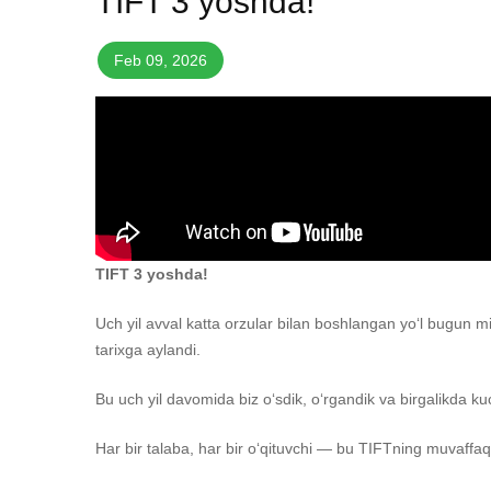
TIFT 3 yoshda!
Feb 09, 2026
TIFT 3 yoshda!
Uch yil avval katta orzular bilan boshlangan yo‘l bugun m
tarixga aylandi.
Bu uch yil davomida biz o‘sdik, o‘rgandik va birgalikda k
Har bir talaba, har bir o‘qituvchi — bu TIFTning muvaffaqi