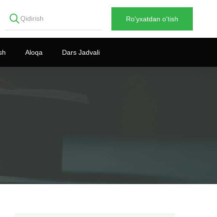
Ro'yxatdan o'tish
sh
Aloqa
Dars Jadvali