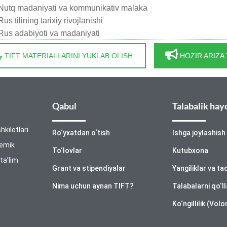
tq madaniyati va kommunikativ malaka
 tilining tarixiy rivojlanishi
s adabiyoti va madaniyati
TIFT MATERIALLARINI YUKLAB OLISH
HOZIR ARIZA
Qabul
Talabalik hay
hkilotlari
Ro‘yxatdan o‘tish
Ishga joylashish
demik
To‘lovlar
Kutubxona
 ta’lim
Grant va stipendiyalar
Yangiliklar va ta
Nima uchun aynan TIFT?
Talabalarni qo‘l
Ko‘ngillilik (Volo