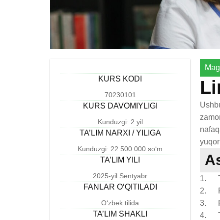
Magi
KURS KODI
Li
70230101
Ushbu
KURS DAVOMIYLIGI
zamon
Kunduzgi: 2 yil
nafaq
TA’LIM NARXI / YILIGA
yuqor
Kunduzgi: 22 500 000 so‘m
A
TA’LIM YILI
2025-yil Sentyabr
1. Ti
FANLAR O‘QITILADI
2. Ru
O‘zbek tilida
3. Rus
TA’LIM SHAKLI
4. Ta