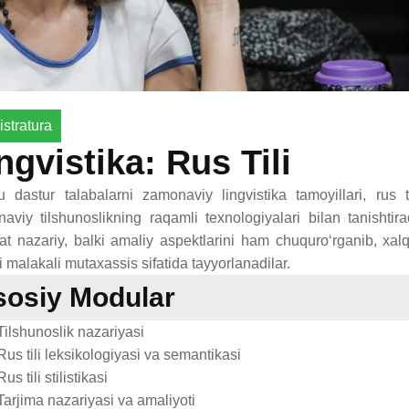
stratura
ngvistika: Rus Tili
 dastur talabalarni zamonaviy lingvistika tamoyillari, rus t
aviy tilshunoslikning raqamli texnologiyalari bilan tanishtira
at nazariy, balki amaliy aspektlarini ham chuquro‘rganib, xalq
i malakali mutaxassis sifatida tayyorlanadilar.
sosiy Modular
lshunoslik nazariyasi
s tili leksikologiyasi va semantikasi
 tili stilistikasi
rjima nazariyasi va amaliyoti