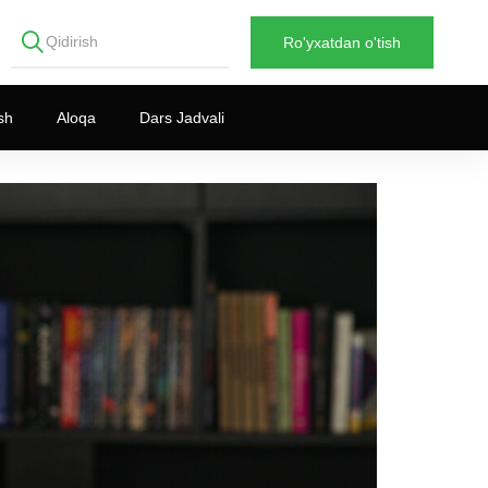
Ro'yxatdan o'tish
sh
Aloqa
Dars Jadvali