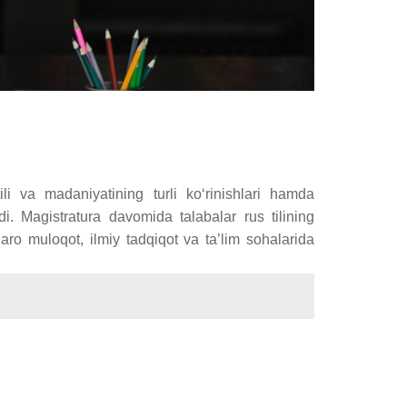
ili va madaniyatining turli ko‘rinishlari hamda
di. Magistratura davomida talabalar rus tilining
aro muloqot, ilmiy tadqiqot va ta’lim sohalarida