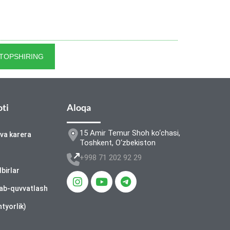
 TOPSHIRING
oti
Aloqa
15 Amir Temur Shoh ko‘chasi,
 va karera
Toshkent, O‘zbekiston
+998 71 202 92 29
dbirlar
lab-quvvatlash
ntyorlik)