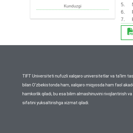
5. Nu
Kunduzgi
6. Rus
7. Ru
TIFT Universiteti nufuzli xalqaro universitetlar va ta’lim tas
bilan O‘zbekistonda ham, xalqaro miqyosda ham faol aka
hamkorlik qiladi, bu esa bilim almashinuvini rivojlantirish va
sifatini yuksaltirishga xizmat qiladi.