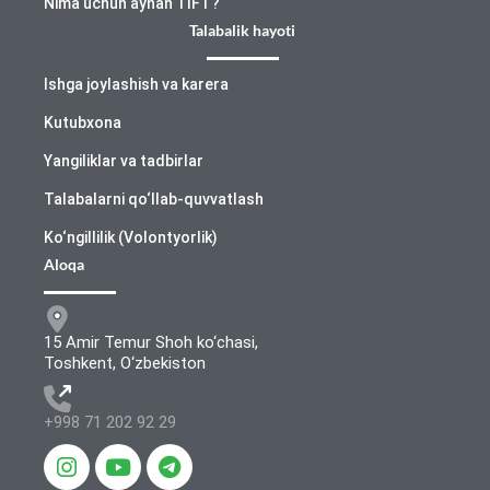
Nima uchun aynan TIFT?
Talabalik hayoti
Ishga joylashish va karera
Kutubxona
Yangiliklar va tadbirlar
Talabalarni qo‘llab-quvvatlash
Ko‘ngillilik (Volontyorlik)
Aloqa
15 Amir Temur Shoh ko‘chasi,
Toshkent, O‘zbekiston
+998 71 202 92 29