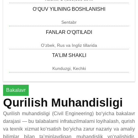
O‘QUV YILINING BOSHLANISHI
Sentabr
FANLAR O‘QITILADI
O‘zbek, Rus va Ingliz tillarida
TA’LIM SHAKLI
Kunduzgi, Kechki
Bakalavr
Qurilish Muhandisligi
Qurilish muhandisligi (Civil Engineering) bo‘yicha bakalavr
darajasi — bu talabalarni infratuzilmalarni loyihalash, qurish
va texnik xizmat ko‘rsatish bo‘yicha zarur nazariy va amaliy
bilimlar bilan ta’minlaydigan muhandislik yo‘nalishidir.