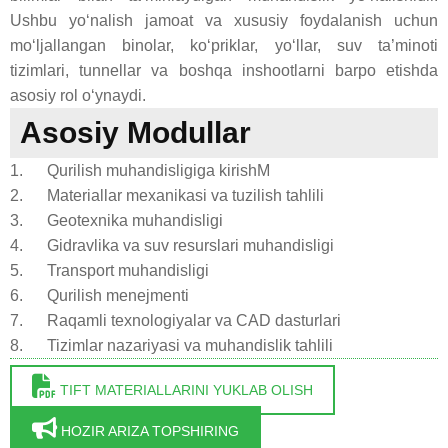
Ushbu yo‘nalish jamoat va xususiy foydalanish uchun
mo‘ljallangan binolar, ko‘priklar, yo‘llar, suv ta’minoti
tizimlari, tunnellar va boshqa inshootlarni barpo etishda
asosiy rol o‘ynaydi.
Asosiy Modullar
1. Qurilish muhandisligiga kirishM
2. Materiallar mexanikasi va tuzilish tahlili
3. Geotexnika muhandisligi
4. Gidravlika va suv resurslari muhandisligi
5. Transport muhandisligi
6. Qurilish menejmenti
7. Raqamli texnologiyalar va CAD dasturlari
8. Tizimlar nazariyasi va muhandislik tahlili
TIFT MATERIALLARINI YUKLAB OLISH
HOZIR ARIZA TOPSHIRING