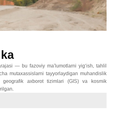
ika
ajasi — bu fazoviy ma'lumotlarni yig‘ish, tahlil
yicha mutaxassislarni tayyorlaydigan muhandislik
, geografik axborot tizimlari (GIS) va kosmik
rilgan.