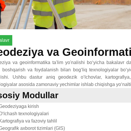
alavr
odeziya va Geoinformat
ziya va geoinformatika ta'lim yo'nalishi bo‘yicha bakalavr dar
h, boshqarish va foydalanish bilan bog‘liq texnologiyalar bo‘
lishi. Ushbu dastur aniq geodezik o‘lchovlar, kartografiya
logiyalar asosida zamonaviy yechimlar ishlab chiqishga yo‘nalti
osiy Modullar
eodeziyaga kirish
lchash texnologiyalari
rtografiya va fazoviy tahlil
ografik axborot tizimlari (GIS)