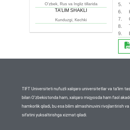
O‘zbek, Rus va Ingliz tillarida
5. Ye
TA’LIM SHAKLI
6. K
7. G
Kunduzgi, Kechki
8. To
9. Ba
TIFT Universiteti nufuzli xalqaro universitetlar va ta’lim tas
bilan O‘zbekistonda ham, xalqaro miqyosda ham faol aka
hamkorlik qiladi, bu esa bilim almashinuvini rivojlantirish va
sifatini yuksaltirishga xizmat qiladi.