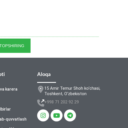
 TOPSHIRING
oti
Aloqa
15 Amir Temur Shoh ko‘chasi,
 va karera
Toshkent, O‘zbekiston
+998 71 202 92 29
dbirlar
lab-quvvatlash