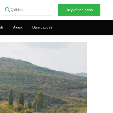
Ro'yxatdan o'tish
sh
Aloqa
Dars Jadvali