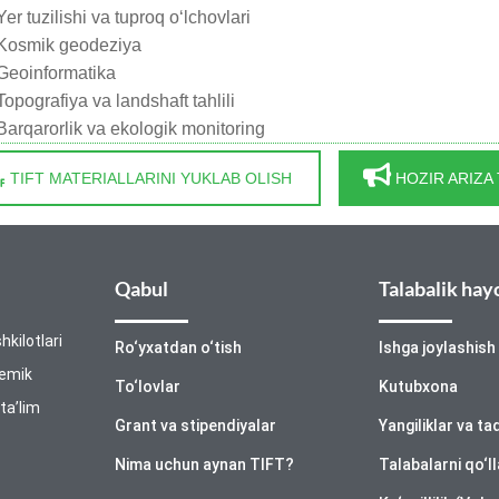
r tuzilishi va tuproq o‘lchovlari
osmik geodeziya
eoinformatika
pografiya va landshaft tahlili
rqarorlik va ekologik monitoring
TIFT MATERIALLARINI YUKLAB OLISH
HOZIR ARIZA
Qabul
Talabalik hay
hkilotlari
Ro‘yxatdan o‘tish
Ishga joylashish
demik
To‘lovlar
Kutubxona
 ta’lim
Grant va stipendiyalar
Yangiliklar va ta
Nima uchun aynan TIFT?
Talabalarni qo‘l