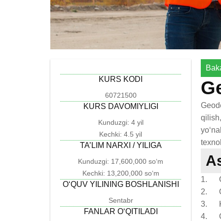
Bak
KURS KODI
Ge
60721500
Geode
KURS DAVOMIYLIGI
qilis
Kunduzgi: 4 yil
yo‘na
Kechki: 4.5 yil
texno
TA’LIM NARXI / YILIGA
As
Kunduzgi: 17,600,000 so‘m
Kechki: 13,200,000 so‘m
1. G
O‘QUV YILINING BOSHLANISHI
2. O‘
Sentabr
3. Ka
FANLAR O‘QITILADI
4. Ge