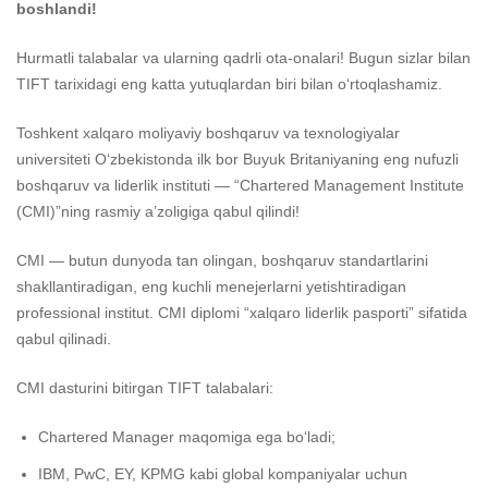
boshlandi!
Hurmatli talabalar va ularning qadrli ota-onalari! Bugun sizlar bilan
TIFT tarixidagi eng katta yutuqlardan biri bilan o‘rtoqlashamiz.
Toshkent xalqaro moliyaviy boshqaruv va texnologiyalar
universiteti O‘zbekistonda ilk bor Buyuk Britaniyaning eng nufuzli
boshqaruv va liderlik instituti — “Chartered Management Institute
(CMI)”ning rasmiy a’zoligiga qabul qilindi!
CMI — butun dunyoda tan olingan, boshqaruv standartlarini
shakllantiradigan, eng kuchli menejerlarni yetishtiradigan
professional institut. CMI diplomi “xalqaro liderlik pasporti” sifatida
qabul qilinadi.
CMI dasturini bitirgan TIFT talabalari:
Chartered Manager maqomiga ega bo‘ladi;
IBM, PwC, EY, KPMG kabi global kompaniyalar uchun