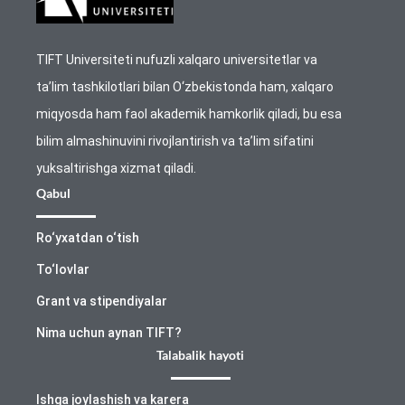
TIFT Universiteti nufuzli xalqaro universitetlar va
ta’lim tashkilotlari bilan O‘zbekistonda ham, xalqaro
miqyosda ham faol akademik hamkorlik qiladi, bu esa
bilim almashinuvini rivojlantirish va ta’lim sifatini
yuksaltirishga xizmat qiladi.
Qabul
Ro‘yxatdan o‘tish
To‘lovlar
Grant va stipendiyalar
Nima uchun aynan TIFT?
Talabalik hayoti
Ishga joylashish va karera