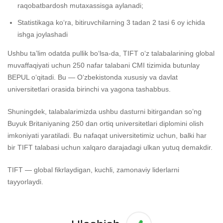
raqobatbardosh mutaxassisga aylanadi;
Statistikaga ko‘ra, bitiruvchilarning 3 tadan 2 tasi 6 oy ichida
ishga joylashadi
Ushbu ta’lim odatda pullik bo‘lsa-da, TIFT o‘z talabalarining global
muvaffaqiyati uchun 250 nafar talabani CMI tizimida butunlay
BEPUL o‘qitadi. Bu — O‘zbekistonda xususiy va davlat
universitetlari orasida birinchi va yagona tashabbus.
Shuningdek, talabalarimizda ushbu dasturni bitirgandan so’ng
Buyuk Britaniyaning 250 dan ortiq universitetlari diplomini olish
imkoniyati yaratiladi. Bu nafaqat universitetimiz uchun, balki har
bir TIFT talabasi uchun xalqaro darajadagi ulkan yutuq demakdir.
TIFT — global fikrlaydigan, kuchli, zamonaviy liderlarni
tayyorlaydi.