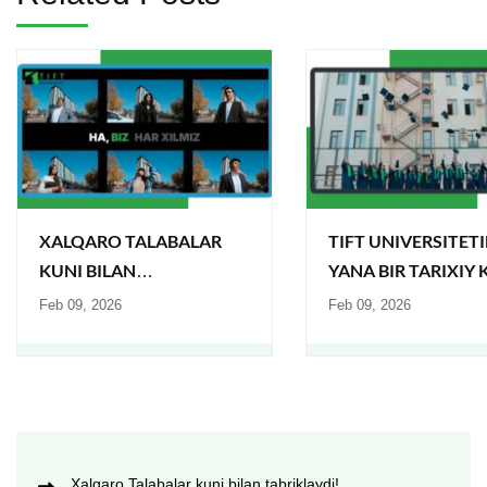
XALQARO TALABALAR
TIFT UNIVERSITET
KUNI BILAN
YANA BIR TARIXIY
TABRIKLAYDI!
BO‘LDI!
Feb 09, 2026
Feb 09, 2026
Xalqaro Talabalar kuni bilan tabriklaydi!