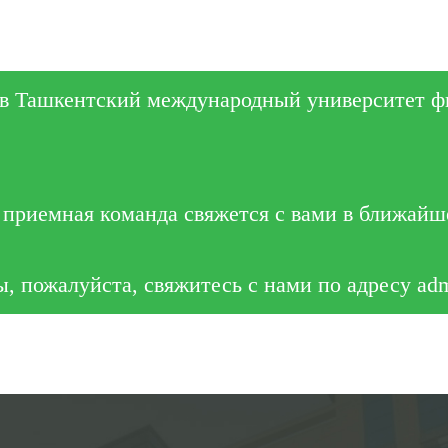
 в Ташкентский международный университет ф
приемная команда свяжется с вами в ближайш
ы, пожалуйста, свяжитесь с нами по адресу admi