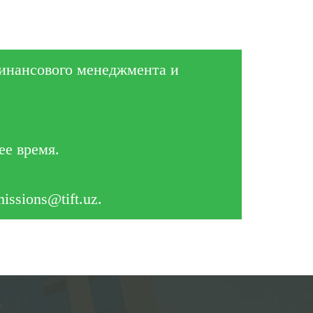
инансового менеджмента и
ее время.
ssions@tift.uz.